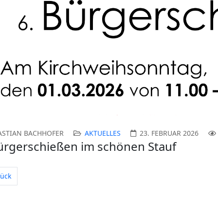
revious
ASTIAN BACHHOFER
AKTUELLES
23. FEBRUAR 2026
ürgerschießen im schönen Stauf
riger Beitrag: Königsschießen 2026
ück