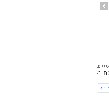
P
SEB
6. B
Vorhe
Zur